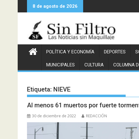
Saltar
8 de agosto de 2026
al
contenido
POLÍTICA Y ECONOMÍA
DEPORTES
S
MUNICIPALES
CULTURA
COLUMNA D
Etiqueta:
NIEVE
Al menos 61 muertos por fuerte tormen
30 de diciembre de 2022
REDACCIÓN