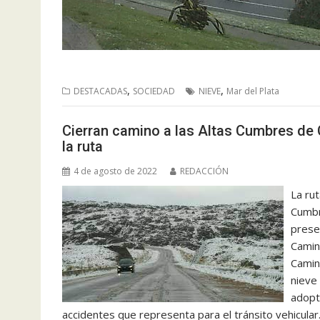
,
,
DESTACADAS
SOCIEDAD
NIEVE
Mar del Plata
Cierran camino a las Altas Cumbres de C
la ruta
4 de agosto de 2022
REDACCIÓN
La ru
Cumbr
presen
Camine
Camin
nieve 
adopt
accidentes que representa para el tránsito vehicular.