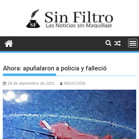
Saltar
al
contenido
Ahora: apuñalaron a policia y falleció
28 de septiembre de 2020
REDACCIÓN