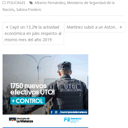
,
POLICIALES
Alberto Fernández
Ministerio de Seguridad de la
,
Nación
Sabina Frederic
Navegación
Cayó un 13,2% la actividad
Martínez subió a un Aston…
de
económica en julio respecto al
entradas
mismo mes del año 2019