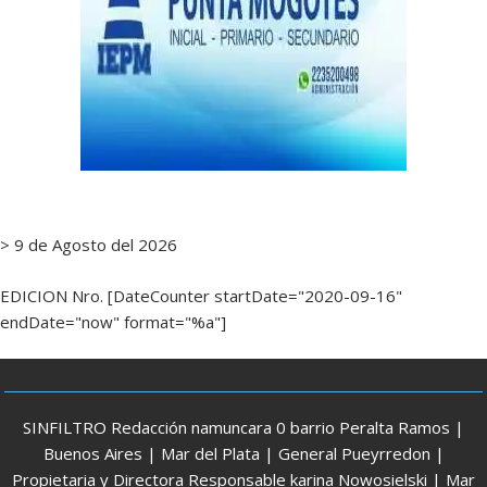
> 9 de Agosto del 2026
EDICION Nro. [DateCounter startDate="2020-09-16"
endDate="now" format="%a"]
SINFILTRO Redacción namuncara 0 barrio Peralta Ramos |
Buenos Aires | Mar del Plata | General Pueyrredon |
Propietaria y Directora Responsable karina Nowosielski | Mar