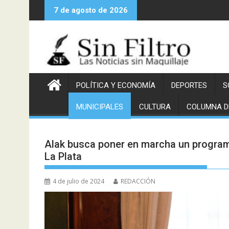
Saltar
7 de agosto de 2026
al
contenido
POLÍTICA Y ECONOMÍA
DEPORTES
S
MUNICIPALES
CULTURA
COLUMNA D
Alak busca poner en marcha un program
La Plata
4 de julio de 2024
REDACCIÓN