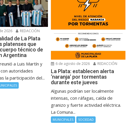
de 2026
REDACCIÓN
lidad de La Plata
os platenses que
 cuerpo técnico de
ón Argentina
reunió a Luis Martín y
6 de agosto de 2026
REDACCIÓN
con autoridades
La Plata: establecen alerta
‘naranja’ por tormentas
 la participación del...
durante este jueves
UNICIPALES
Algunas podrían ser localmente
intensas, con ráfagas, caída de
granizo y fuerte actividad eléctrica.
La Comuna...
MUNICIPALES
SOCIEDAD