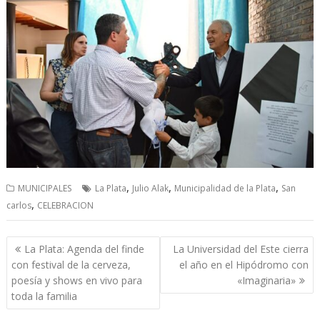
,
,
,
MUNICIPALES
La Plata
Julio Alak
Municipalidad de la Plata
San
,
carlos
CELEBRACION
Navegación
La Plata: Agenda del finde
La Universidad del Este cierra
de
con festival de la cerveza,
el año en el Hipódromo con
entradas
poesía y shows en vivo para
«Imaginaria»
toda la familia