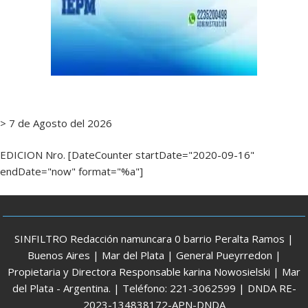
> 7 de Agosto del 2026
EDICION Nro. [DateCounter startDate="2020-09-16"
endDate="now" format="%a"]
SINFILTRO Redacción namuncara 0 barrio Peralta Ramos |
Buenos Aires | Mar del Plata | General Pueyrredon |
Propietaria y Directora Responsable karina Nowosielski | Mar
del Plata - Argentina. | Teléfono: 221-3062599 | DNDA RE-
2023-134838172-APN-DNDA