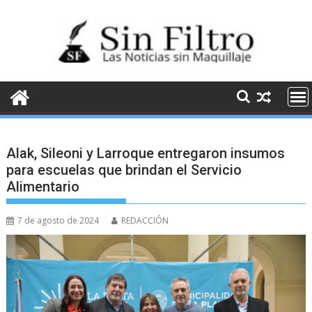
Saltar
al
contenido
Alak, Sileoni y Larroque entregaron insumos
para escuelas que brindan el Servicio
Alimentario
7 de agosto de 2024
REDACCIÓN