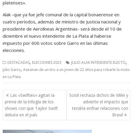
platenses».
Alak -que ya fue jefe comunal de la capital bonaerense en
cuatro períodos, además de ministro de Justicia nacional y
presidente de Aerolíneas Argentinas- será desde el 10 de
diciembre el nuevo intendente de La Plata al haberse
impuesto por 606 votos sobre Garro en las últimas
elecciones.
,
,
DESTACADAS
ELECCIONES 2023
JULIO ALAK INTENDENTE ELECTO
,
Julio Garro
Asesinan de un tiro a un joven de 22 años para robarle la moto
en La Plata
Navegación
Las «Swifties» agitan la
Scioli rechaza dichos de Milei y
de
previa de la trilogía de los
advierte el impacto que
entradas
shows con que Taylor Swift
tendría enfriar relaciones con
debuta en el país
Brasil