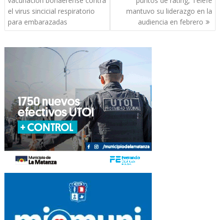
vacunación bonaerense contra
puntos de rating, Telefe
entradas
el virus sincicial respiratorio
mantuvo su liderazgo en la
para embarazadas
audiencia en febrero