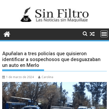
Saltar
al
contenido
Apuñalan a tres policías que quisieron
identificar a sospechosos que desguazaban
un auto en Merlo
1 de marzo de 2024
Carolina