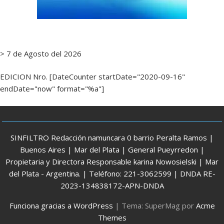
> 7 de Agosto del 2026
EDICION Nro. [DateCounter startDate="2020-09-16"
endDate="now" format="%a"]
SINFILTRO Redacción namuncara 0 barrio Peralta Ramos |
Buenos Aires | Mar del Plata | General Pueyrredon |
Propietaria y Directora Responsable karina Nowosielski | Mar
del Plata - Argentina. | Teléfono: 221-3062599 | DNDA RE-
2023-134838172-APN-DNDA
Funciona gracias a WordPress
|
Tema: SuperMag por
Acme
Themes