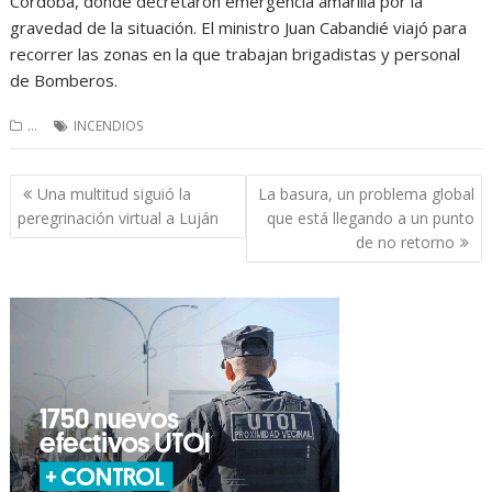
Córdoba, donde decretaron emergencia amarilla por la
gravedad de la situación. El ministro Juan Cabandié viajó para
recorrer las zonas en la que trabajan brigadistas y personal
de Bomberos.
...
INCENDIOS
Navegación
Una multitud siguió la
La basura, un problema global
de
peregrinación virtual a Luján
que está llegando a un punto
entradas
de no retorno