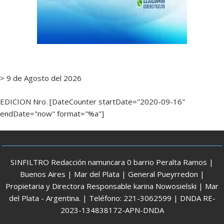
> 9 de Agosto del 2026
EDICION Nro. [DateCounter startDate="2020-09-16"
endDate="now" format="%a"]
SINFILTRO Redacción namuncara 0 barrio Peralta Ramos |
Buenos Aires | Mar del Plata | General Pueyrredon |
Propietaria y Directora Responsable karina Nowosielski | Mar
del Plata - Argentina. | Teléfono: 221-3062599 | DNDA RE-
2023-134838172-APN-DNDA