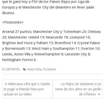
que le ganó hoy a PSV de los Países Bajos por Liga de
Europa) y el Manchester City del delantero ex River Julián
Álvarez.
=Posiciones=
Arsenal 27 puntos; Manchester City y Tottenham 23; Chelsea
20; Manchester United 19; Newcastle 18; Liverpool 16;
Brighton And Hove y Fulham 15; Brentford 14; Crystal Palace
y Bornemouth 13; West Ham y Southampton 11; Everton 10;
Leeds, Aston Villa y Wolverhampton 9; Leicester City 8;
Nottingham Forest 6.
,
DEPORTES
Aston Villa
Pochetino
Navegación
Millonaria cifra que L-Gante
La Plata: Se olvidaron a un
de
le pagó a Wanda Nara por
nene de dos años en un jardín
entradas
actuar en su video
de infantes