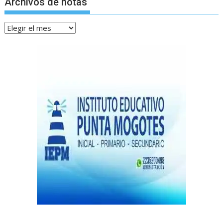
Archivos de notas
Archivos
de
notas