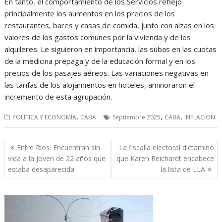
En tanto, el comportamiento de los Servicios reflejó
principalmente los aumentos en los precios de los
restaurantes, bares y casas de comida, junto con alzas en los
valores de los gastos comunes por la vivienda y de los
alquileres. Le siguieron en importancia, las subas en las cuotas
de la medicina prepaga y de la educación formal y en los
precios de los pasajes aéreos. Las variaciones negativas en
las tarifas de los alojamientos en hoteles, aminoraron el
incremento de esta agrupación.
,
,
,
POLÍTICA Y ECONOMÍA
CABA
Septiembre 2025
CABA
INFLACION
Navegación
Entre Ríos: Encuentran sin
La fiscalía electoral dictaminó
de
vida a la joven de 22 años que
que Karen Reichardt encabece
entradas
estaba desaparecida
la lista de LLA