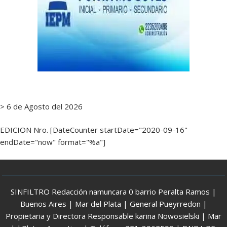
> 6 de Agosto del 2026
EDICION Nro. [DateCounter startDate="2020-09-16"
endDate="now" format="%a"]
SINFILTRO Redacción namuncara 0 barrio Peralta Ramos |
Buenos Aires | Mar del Plata | General Pueyrredon |
Propietaria y Directora Responsable karina Nowosielski | Mar