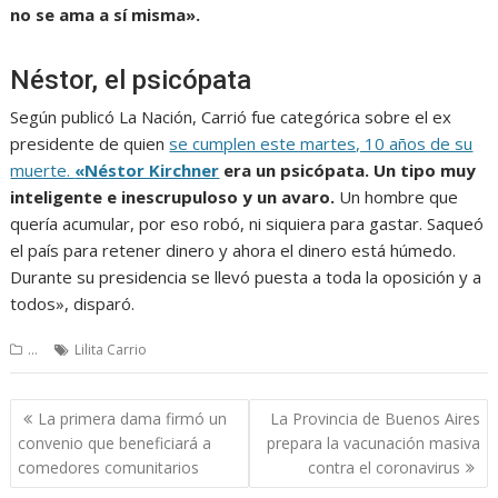
no se ama a sí misma».
Néstor, el psicópata
Según publicó La Nación, Carrió fue categórica sobre el ex
presidente de quien
se cumplen este martes, 10 años de su
muerte.
«Néstor Kirchner
era un psicópata. Un tipo muy
inteligente e inescrupuloso y un avaro.
Un hombre que
quería acumular, por eso robó, ni siquiera para gastar. Saqueó
el país para retener dinero y ahora el dinero está húmedo.
Durante su presidencia se llevó puesta a toda la oposición y a
todos», disparó.
...
Lilita Carrio
Navegación
La primera dama firmó un
La Provincia de Buenos Aires
de
convenio que beneficiará a
prepara la vacunación masiva
entradas
comedores comunitarios
contra el coronavirus