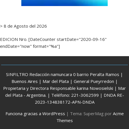
> 8 de Agosto del 2026
EDICION Nro. [DateCounter startDate="2020-09-16"
endDate="now" format="%a"]
SINFILTRO Redacción namuncara 0 barrio Peralta Ramos |
Buenos Aires | Mar del Plata | General Pueyrredon |
Propietaria y Directora Responsable karina Nowosielski | Mar
del Plata - Argentina. | Teléfono: 221-3062599 | DNDA RE-
2023-134838172-APN-DNDA
Funciona gracias a WordPress
|
Tema: SuperMag por
Acme
Themes