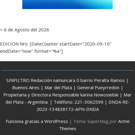
> 6 de Agosto del 2026
EDICION Nro. [DateCounter startDate="2020-09-16"
endDate="now" format="%a"]
SINFILTRO Redacción namuncara 0 barrio Peralta Ramos |
Buenos Aires | Mar del Plata | General Pueyrredon |
Propietaria y Directora Responsable karina Nowosielski | Mar
del Plata - Argentina. | Teléfono: 221-3062599 | DNDA RE-
2023-134838172-APN-DNDA
Funciona gracias a WordPress
|
Tema: SuperMag por
Acme
Themes