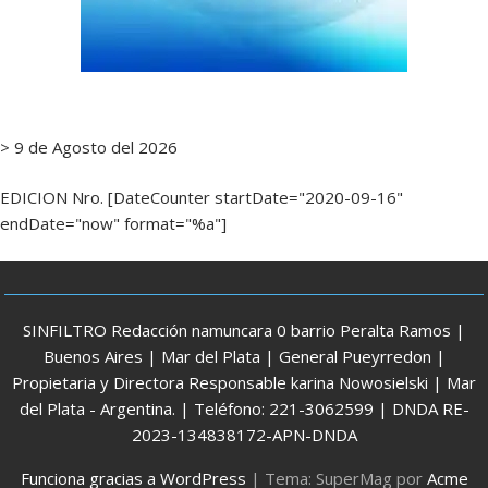
> 9 de Agosto del 2026
EDICION Nro. [DateCounter startDate="2020-09-16"
endDate="now" format="%a"]
SINFILTRO Redacción namuncara 0 barrio Peralta Ramos |
Buenos Aires | Mar del Plata | General Pueyrredon |
Propietaria y Directora Responsable karina Nowosielski | Mar
del Plata - Argentina. | Teléfono: 221-3062599 | DNDA RE-
2023-134838172-APN-DNDA
Funciona gracias a WordPress
|
Tema: SuperMag por
Acme