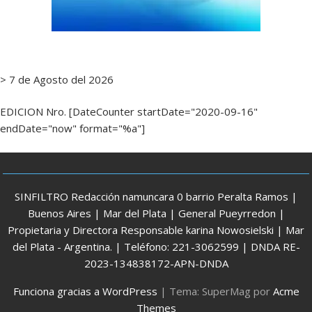
> 7 de Agosto del 2026
EDICION Nro. [DateCounter startDate="2020-09-16"
endDate="now" format="%a"]
SINFILTRO Redacción namuncara 0 barrio Peralta Ramos |
Buenos Aires | Mar del Plata | General Pueyrredon |
Propietaria y Directora Responsable karina Nowosielski | Mar
del Plata - Argentina. | Teléfono: 221-3062599 | DNDA RE-
2023-134838172-APN-DNDA
Funciona gracias a WordPress
|
Tema: SuperMag por
Acme
Themes