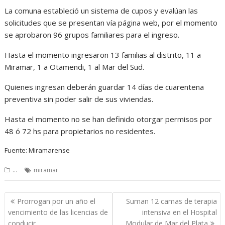
La comuna estableció un sistema de cupos y evalúan las
solicitudes que se presentan vía página web, por el momento
se aprobaron 96 grupos familiares para el ingreso.
Hasta el momento ingresaron 13 familias al distrito, 11 a
Miramar, 1 a Otamendi, 1 al Mar del Sud.
Quienes ingresan deberán guardar 14 días de cuarentena
preventiva sin poder salir de sus viviendas.
Hasta el momento no se han definido otorgar permisos por
48 ó 72 hs para propietarios no residentes.
Fuente: Miramarense
...
miramar
Navegación
Prorrogan por un año el
Suman 12 camas de terapia
de
vencimiento de las licencias de
intensiva en el Hospital
entradas
conducir
Modular de Mar del Plata