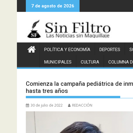
Saltar
7 de agosto de 2026
al
contenido
POLÍTICA Y ECONOMÍA
DEPORTES
S
MUNICIPALES
CULTURA
COLUMNA D
Comienza la campaña pediátrica de inmu
hasta tres años
30 de julio de 2022
REDACCIÓN