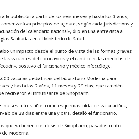
a la población a partir de los seis meses y hasta los 3 años,
 comenzará «a principios de agosto, según cada jurisdicción» y
acunación del calendario nacional», dijo en una entrevista a
ias Sanitarias en el Ministerio de Salud.
hubo un impacto desde el punto de vista de las formas graves
 de las variantes del coronavirus y el cambio en las medidas de
fección», sostuvo el funcionario y médico infectólogo.
089.600 vacunas pediátricas del laboratorio Moderna para
meses y hasta los 2 años, 11 meses y 29 días, que también
ue recibieron el inmunizante de Sinopharm.
eis meses a tres años como esquemas inicial de vacunación»,
valo de 28 días entre una y otra, detalló el funcionario.
años que ya tienen dos dosis de Sinopharm, pasados cuatro
o de Moderna.