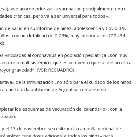
esa), «se acordó priorizar la vacunación principalmente entre
des crónicas, pero va a ser universal para todos».
io de Salud en su informe de niñez, adolescencia y Covid-19,
 años, con una letalidad de 0,05%, muy inferior a los 127.434
d).
tes vinculadas al coronavirus en población pediátrica «son muy
lamatorio multisistémico, que es un evento que se desarrolla a
on mayor gravedad». (VER RECUADRO).
ntiva» de la inmunización «no sólo para el cuidado de los niños,
a que toda la población de Argentina complete su
etar los esquemas de vacunación del calendario», con la
 añadió.
e y el 13 de noviembre se realizará la campaña nacional de
irá aplicar «una dosis adicional a todos los niños» para