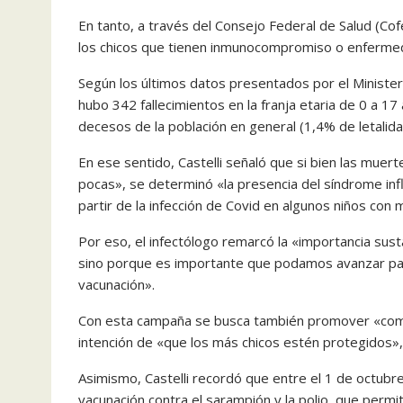
En tanto, a través del Consejo Federal de Salud (Cof
los chicos que tienen inmunocompromiso o enfermeda
Según los últimos datos presentados por el Minister
hubo 342 fallecimientos en la franja etaria de 0 a 17
decesos de la población en general (1,4% de letalida
En ese sentido, Castelli señaló que si bien las muer
pocas», se determinó «la presencia del síndrome inf
partir de la infección de Covid en algunos niños c
Por eso, el infectólogo remarcó la «importancia susta
sino porque es importante que podamos avanzar par
vacunación».
Con esta campaña se busca también promover «compl
intención de «que los más chicos estén protegidos»,
Asimismo, Castelli recordó que entre el 1 de octubr
vacunación contra el sarampión y la polio, que permit