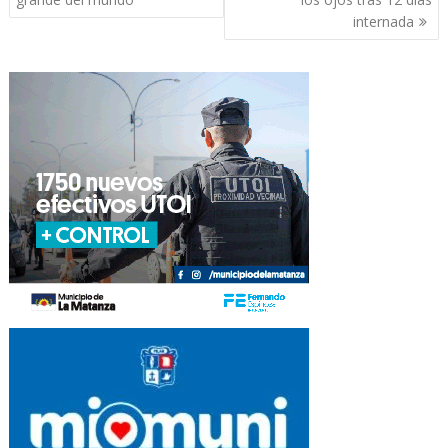
entradas
internada