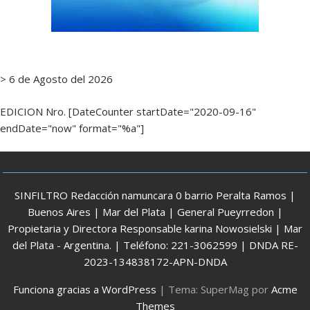
> 6 de Agosto del 2026
EDICION Nro. [DateCounter startDate="2020-09-16"
endDate="now" format="%a"]
SINFILTRO Redacción namuncara 0 barrio Peralta Ramos |
Buenos Aires | Mar del Plata | General Pueyrredon |
Propietaria y Directora Responsable karina Nowosielski | Mar
del Plata - Argentina. | Teléfono: 221-3062599 | DNDA RE-
2023-134838172-APN-DNDA
Funciona gracias a WordPress
|
Tema: SuperMag por
Acme
Themes