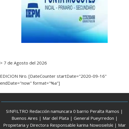
> 7 de Agosto del 2026
EDICION Nro. [DateCounter startDate="2020-09-16"
endDate="now" format="%a"]
SINFILTRO Redacción namuncara 0 barrio Peralta Ramos |
Buenos Aires | Mar del Plata | General Pueyrredon |
Propietaria y Directora Responsable karina Nowosielski | Mar