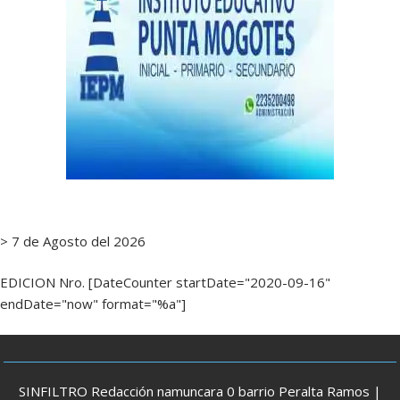
> 7 de Agosto del 2026
EDICION Nro. [DateCounter startDate="2020-09-16"
endDate="now" format="%a"]
SINFILTRO Redacción namuncara 0 barrio Peralta Ramos |