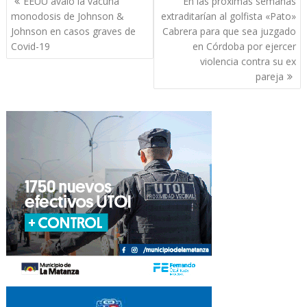
EEUU avaló la vacuna
En las próximas semanas
de
monodosis de Johnson &
extraditarían al golfista «Pato»
entradas
Johnson en casos graves de
Cabrera para que sea juzgado
Covid-19
en Córdoba por ejercer
violencia contra su ex
pareja