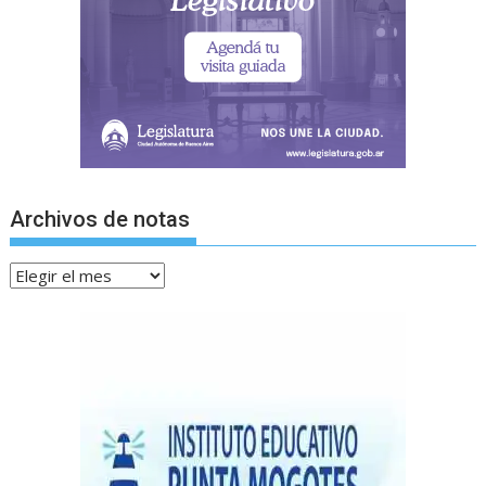
Archivos de notas
Archivos
de
notas