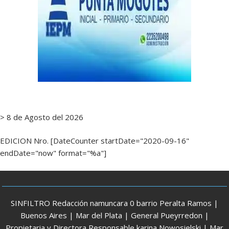
> 8 de Agosto del 2026
EDICION Nro. [DateCounter startDate="2020-09-16"
endDate="now" format="%a"]
SINFILTRO Redacción namuncara 0 barrio Peralta Ramos |
Buenos Aires | Mar del Plata | General Pueyrredon |
Propietaria y Directora Responsable karina Nowosielski | Mar