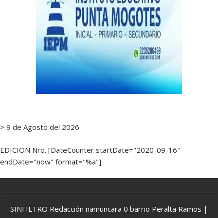
> 9 de Agosto del 2026
EDICION Nro. [DateCounter startDate="2020-09-16"
endDate="now" format="%a"]
SINFILTRO Redacción namuncara 0 barrio Peralta Ramos |