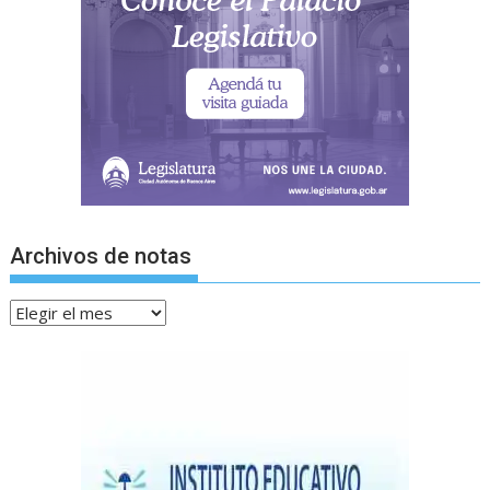
Archivos de notas
Archivos
de
notas