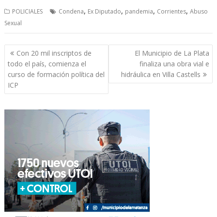
,
,
,
,
POLICIALES
Condena
Ex Diputado
pandemia
Corrientes
Abuso
Sexual
Navegación
Con 20 mil inscriptos de
El Municipio de La Plata
de
todo el país, comienza el
finaliza una obra vial e
entradas
curso de formación política del
hidráulica en Villa Castells
ICP