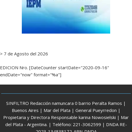
> 7 de Agosto del 2026
EDICION Nro. [DateCounter startDate="2020-09-16"
endDate="now" format="%a"]
SINFILTRO Redacción namuncara 0 barrio Peralta Ramos |
Buenos Aires | Mar del Plata | General Pueyrredon |
Propietaria y Directora Responsable karina Nowosielski | Mar
del Plata - Argentina. | Teléfono: 221-3062599 | DNDA RE-
2023-134838172-APN-DNDA