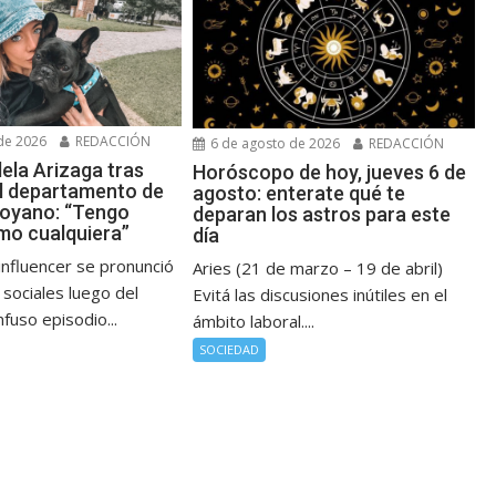
de 2026
REDACCIÓN
6 de agosto de 2026
REDACCIÓN
ela Arizaga tras
Horóscopo de hoy, jueves 6 de
l departamento de
agosto: enterate qué te
oyano: “Tengo
deparan los astros para este
mo cualquiera”
día
influencer se pronunció
Aries (21 de marzo – 19 de abril)
sociales luego del
Evitá las discusiones inútiles en el
nfuso episodio...
ámbito laboral....
SOCIEDAD