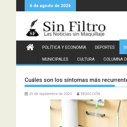
Saltar
6 de agosto de 2026
al
contenido
POLÍTICA Y ECONOMÍA
DEPORTES
S
MUNICIPALES
CULTURA
COLUMNA D
Cuáles son los síntomas más recurrente
25 de septiembre de 2020
REDACCIÓN