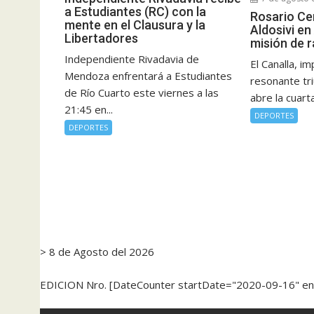
a Estudiantes (RC) con la
Rosario Cen
mente en el Clausura y la
Aldosivi en
Libertadores
misión de r
Independiente Rivadavia de
El Canalla, i
Mendoza enfrentará a Estudiantes
resonante tr
de Río Cuarto este viernes a las
abre la cuarta
21:45 en...
DEPORTES
DEPORTES
> 8 de Agosto del 2026
EDICION Nro. [DateCounter startDate="2020-09-16" e