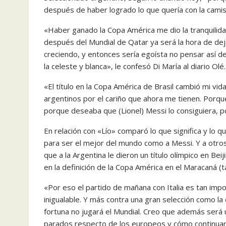
después de haber logrado lo que quería con la camise
«Haber ganado la Copa América me dio la tranquilida
después del Mundial de Qatar ya será la hora de deja
creciendo, y entonces sería egoísta no pensar así 
la celeste y blanca», le confesó Di María al diario Olé.
«El título en la Copa América de Brasil cambió mi vi
argentinos por el cariño que ahora me tienen. Porqu
porque deseaba que (Lionel) Messi lo consiguiera, p
En relación con «Lío» comparó lo que significa y lo q
para ser el mejor del mundo como a Messi. Y a otr
que a la Argentina le dieron un título olímpico en Beij
en la definición de la Copa América en el Maracaná (
«Por eso el partido de mañana con Italia es tan impor
inigualable. Y más contra una gran selección como l
fortuna no jugará el Mundial. Creo que además ser
parados respecto de los europeos y cómo continuar