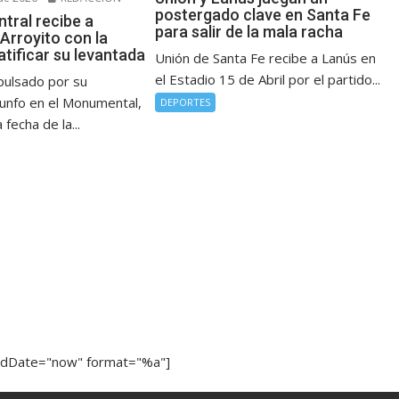
postergado clave en Santa Fe
tral recibe a
para salir de la mala racha
 Arroyito con la
atificar su levantada
Unión de Santa Fe recibe a Lanús en
el Estadio 15 de Abril por el partido...
mpulsado por su
iunfo en el Monumental,
DEPORTES
 fecha de la...
ndDate="now" format="%a"]