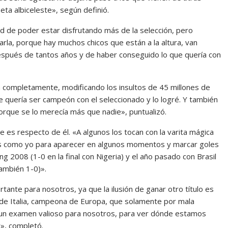
ta albiceleste», según definió.
d de poder estar disfrutando más de la selección, pero
rla, porque hay muchos chicos que están a la altura, van
después de tantos años y de haber conseguido lo que quería con
da completamente, modificando los insultos de 45 millones de
e quería ser campeón con el seleccionado y lo logré. Y también
orque se lo merecía más que nadie», puntualizó.
ue es respecto de él. «A algunos los tocan con la varita mágica
os como yo para aparecer en algunos momentos y marcar goles
ing 2008 (1-0 en la final con Nigeria) y el año pasado con Brasil
también 1-0)».
tante para nosotros, ya que la ilusión de ganar otro título es
a de Italia, campeona de Europa, que solamente por mala
á un examen valioso para nosotros, para ver dónde estamos
», completó.