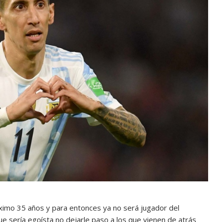
óximo 35 años y para entonces ya no será jugador del
ue sería egoísta no dejarle paso a los que vienen de atrás