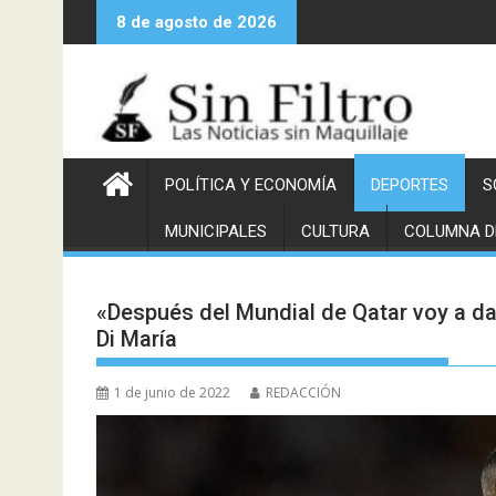
Saltar
8 de agosto de 2026
al
contenido
POLÍTICA Y ECONOMÍA
DEPORTES
S
MUNICIPALES
CULTURA
COLUMNA D
«Después del Mundial de Qatar voy a da
Di María
1 de junio de 2022
REDACCIÓN