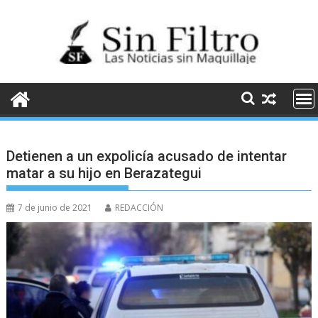
Saltar
al
contenido
Detienen a un expolicía acusado de intentar
matar a su hijo en Berazategui
7 de junio de 2021
REDACCIÓN