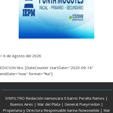
> 6 de Agosto del 2026
EDICION Nro. [DateCounter startDate="2020-09-16"
endDate="now" format="%a"]
SINFILTRO Redacción namuncara 0 barrio Peralta Ramos |
Buenos Aires | Mar del Plata | General Pueyrredon |
Propietaria y Directora Responsable karina Nowosielski | Mar