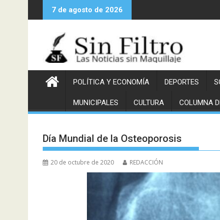
Saltar
7 de agosto de 2026
al
contenido
POLÍTICA Y ECONOMÍA
DEPORTES
S
MUNICIPALES
CULTURA
COLUMNA D
Día Mundial de la Osteoporosis
20 de octubre de 2020
REDACCIÓN