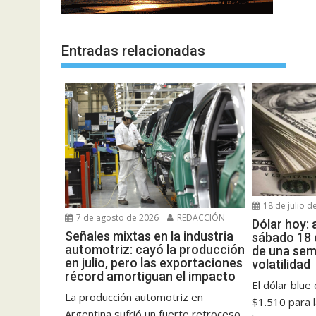
Entradas relacionadas
18 de julio d
7 de agosto de 2026
REDACCIÓN
Dólar hoy: 
Señales mixtas en la industria
sábado 18 d
automotriz: cayó la producción
de una sem
en julio, pero las exportaciones
volatilidad
récord amortiguan el impacto
El dólar blue
La producción automotriz en
$1.510 para 
Argentina sufrió un fuerte retroceso