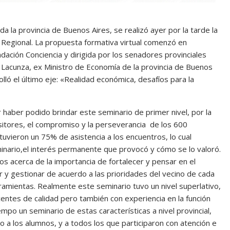
a la provincia de Buenos Aires, se realizó ayer por la tarde la
y Regional. La propuesta formativa virtual comenzó en
ación Conciencia y dirigida por los senadores provinciales
 Lacunza, ex Ministro de Economía de la provincia de Buenos
lló el último eje: «Realidad económica, desafíos para la
haber podido brindar este seminario de primer nivel, por la
sitores, el compromiso y la perseverancia de los 600
tuvieron un 75% de asistencia a los encuentros, lo cual
inario,el interés permanente que provocó y cómo se lo valoró.
s acerca de la importancia de fortalecer y pensar en el
ar y gestionar de acuerdo a las prioridades del vecino de cada
rramientas. Realmente este seminario tuvo un nivel superlativo,
tes de calidad pero también con experiencia en la función
empo un seminario de estas características a nivel provincial,
o a los alumnos, y a todos los que participaron con atención e