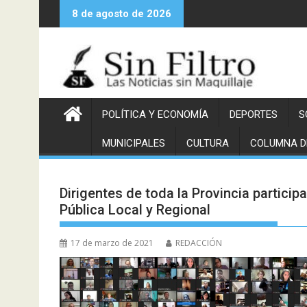
Saltar
8 de agosto de 2026
al
contenido
POLÍTICA Y ECONOMÍA
DEPORTES
S
MUNICIPALES
CULTURA
COLUMNA D
Dirigentes de toda la Provincia particip
Pública Local y Regional
17 de marzo de 2021
REDACCIÓN