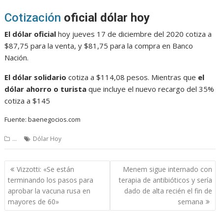
Cotización
oficial dólar hoy
El dólar oficial
hoy jueves 17 de diciembre del 2020 cotiza a
$87,75 para la venta, y $81,75 para la compra en Banco
Nación.
El dólar solidario
cotiza a $114,08 pesos. Mientras que
el
dólar ahorro o turista
que incluye el nuevo recargo del 35%
cotiza a $145
Fuente: baenegocios.com
...
Dólar Hoy
Navegación
Vizzotti: «Se están
Menem sigue internado con
de
terminando los pasos para
terapia de antibióticos y sería
entradas
aprobar la vacuna rusa en
dado de alta recién el fin de
mayores de 60»
semana