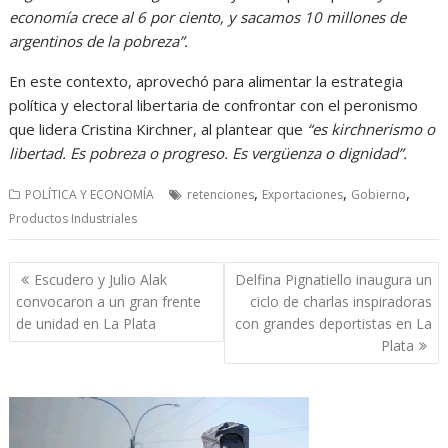
economía crece al 6 por ciento, y sacamos 10 millones de
argentinos de la pobreza”.
En este contexto, aprovechó para alimentar la estrategia
política y electoral libertaria de confrontar con el peronismo
que lidera Cristina Kirchner, al plantear que
“es kirchnerismo o
libertad. Es pobreza o progreso. Es vergüenza o dignidad”.
,
,
,
POLÍTICA Y ECONOMÍA
retenciones
Exportaciones
Gobierno
Productos Industriales
Navegación
Escudero y Julio Alak
Delfina Pignatiello inaugura un
de
convocaron a un gran frente
ciclo de charlas inspiradoras
entradas
de unidad en La Plata
con grandes deportistas en La
Plata