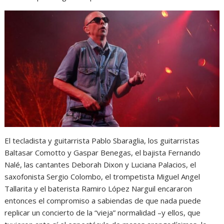
El tecladista y guitarrista Pablo Sbaraglia, los guitarristas
Baltasar Comotto y Gaspar Benegas, el bajista Fernando
Nalé, las cantantes Deborah Dixon y Luciana Palacios, el
saxofonista Sergio Colombo, el trompetista Miguel Angel
Tallarita y el baterista Ramiro López Narguil encararon
entonces el compromiso a sabiendas de que nada puede
replicar un concierto de la “vieja” normalidad –y ellos, que