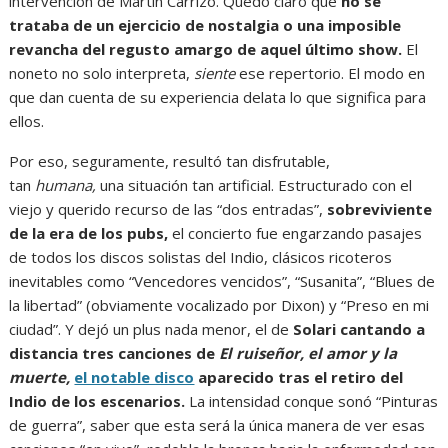
intervención de Martín Carrizo. Quedó claro que
no se
trataba de un ejercicio de nostalgia o una imposible
revancha del regusto amargo de aquel último show.
El
noneto no solo interpreta,
siente
ese repertorio. El modo en
que dan cuenta de su experiencia delata lo que significa para
ellos.
Por eso, seguramente, resultó tan disfrutable,
tan
humana,
una situación tan artificial. Estructurado con el
viejo y querido recurso de las “dos entradas”,
sobreviviente
de la era de los pubs,
el concierto fue engarzando pasajes
de todos los discos solistas del Indio, clásicos ricoteros
inevitables como “Vencedores vencidos”, “Susanita”, “Blues de
la libertad” (obviamente vocalizado por Dixon) y “Preso en mi
ciudad”. Y dejó un plus nada menor, el de
Solari cantando a
distancia tres canciones de
El ruiseñor, el amor y la
muerte,
el notable disco
aparecido tras el retiro del
Indio de los escenarios.
La intensidad conque sonó “Pinturas
de guerra”, saber que esta será la única manera de ver esas