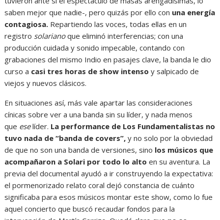
tuvieron ante sí el espectáculo de masas arengadísimas, lo
saben mejor que nadie-, pero quizás por ello con
una energía
contagiosa.
Repartiendo las voces, todas ellas en un
registro
solariano
que eliminó interferencias; con una
producción cuidada y sonido impecable, contando con
grabaciones del mismo Indio en pasajes clave, la banda le dio
curso a
casi tres horas de show intenso
y salpicado de
viejos y nuevos clásicos.
En situaciones así, más vale apartar las consideraciones
cínicas sobre ver a una banda sin su líder, y nada menos
que
ese
líder.
La performance de Los Fundamentalistas no
tuvo nada de “banda de covers”,
y no solo por la obviedad
de que no son una banda de versiones, sino
los músicos que
acompañaron a Solari por todo lo alto
en su aventura. La
previa del documental ayudó a ir construyendo la expectativa:
el pormenorizado relato coral dejó constancia de cuánto
significaba para esos músicos montar este show, como lo fue
aquel concierto que buscó recaudar fondos para la