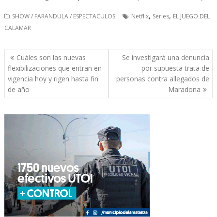
,
,
SHOW / FARANDULA / ESPECTACULOS
Netflix
Series
EL JUEGO DEL
CALAMAR
Navegación
Cuáles son las nuevas
Se investigará una denuncia
de
flexibilizaciones que entran en
por supuesta trata de
entradas
vigencia hoy y rigen hasta fin
personas contra allegados de
de año
Maradona