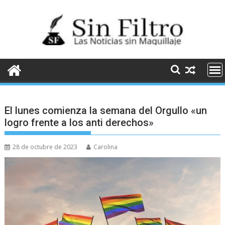
Saltar
al
contenido
El lunes comienza la semana del Orgullo «un
logro frente a los anti derechos»
28 de octubre de 2023
Carolina