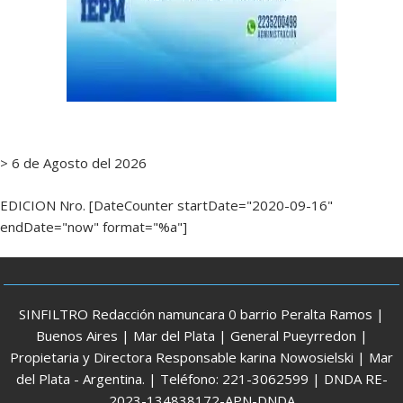
> 6 de Agosto del 2026
EDICION Nro. [DateCounter startDate="2020-09-16"
endDate="now" format="%a"]
SINFILTRO Redacción namuncara 0 barrio Peralta Ramos |
Buenos Aires | Mar del Plata | General Pueyrredon |
Propietaria y Directora Responsable karina Nowosielski | Mar
del Plata - Argentina. | Teléfono: 221-3062599 | DNDA RE-
2023-134838172-APN-DNDA