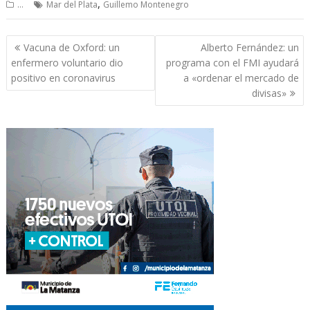
,
...
Mar del Plata
Guillemo Montenegro
Navegación
Vacuna de Oxford: un
Alberto Fernández: un
de
enfermero voluntario dio
programa con el FMI ayudará
entradas
positivo en coronavirus
a «ordenar el mercado de
divisas»