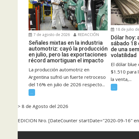
18 de julio d
7 de agosto de 2026
REDACCIÓN
Dólar hoy: 
Señales mixtas en la industria
sábado 18 d
automotriz: cayó la producción
de una sem
en julio, pero las exportaciones
volatilidad
récord amortiguan el impacto
El dólar blue
La producción automotriz en
$1.510 para 
Argentina sufrió un fuerte retroceso
la venta,...
del 16% en julio de 2026 respecto...
...
...
> 8 de Agosto del 2026
EDICION Nro. [DateCounter startDate="2020-09-16" e