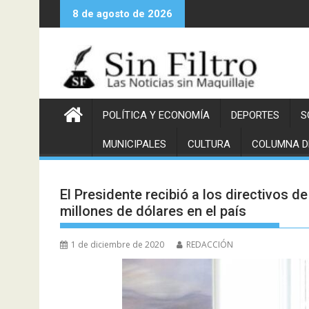
Saltar
8 de agosto de 2026
al
contenido
POLÍTICA Y ECONOMÍA
DEPORTES
S
MUNICIPALES
CULTURA
COLUMNA D
El Presidente recibió a los directivos d
millones de dólares en el país
1 de diciembre de 2020
REDACCIÓN