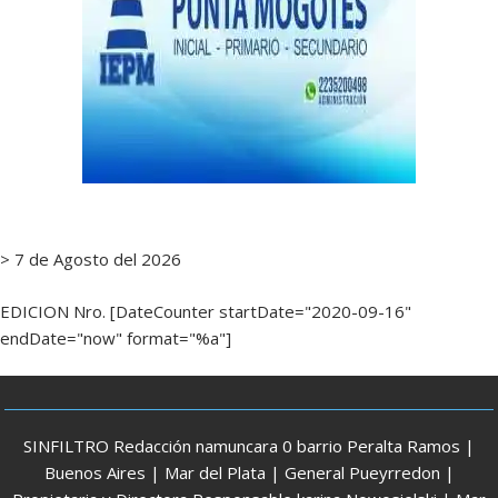
> 7 de Agosto del 2026
EDICION Nro. [DateCounter startDate="2020-09-16"
endDate="now" format="%a"]
SINFILTRO Redacción namuncara 0 barrio Peralta Ramos |
Buenos Aires | Mar del Plata | General Pueyrredon |