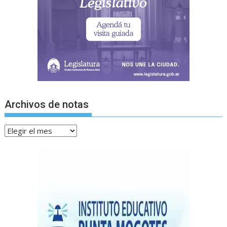
Archivos de notas
Archivos
de
notas