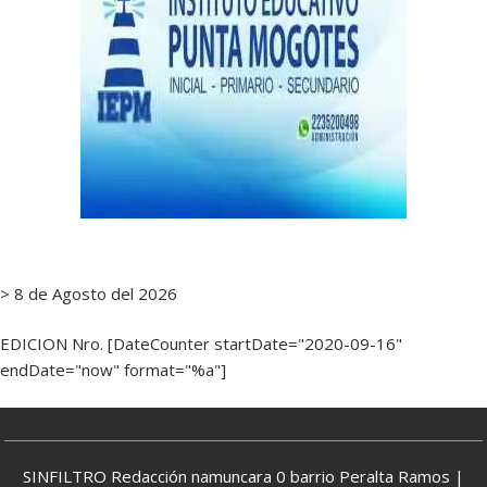
> 8 de Agosto del 2026
EDICION Nro. [DateCounter startDate="2020-09-16"
endDate="now" format="%a"]
SINFILTRO Redacción namuncara 0 barrio Peralta Ramos |