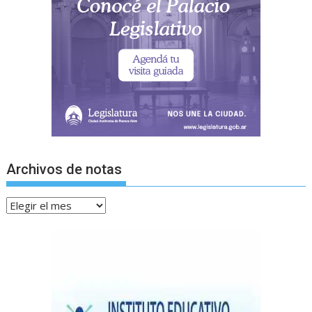
Archivos de notas
Archivos
de
notas