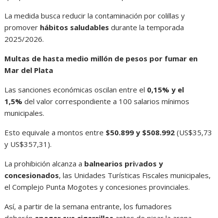
La medida busca reducir la contaminación por colillas y
promover
hábitos saludables
durante la temporada
2025/2026.
Multas de hasta medio millón de pesos por fumar en
Mar del Plata
Las sanciones económicas oscilan entre el
0,15% y el
1,5%
del valor correspondiente a 100 salarios mínimos
municipales.
Esto equivale a montos entre
$50.899 y $508.992
(US$35,73
y US$357,31).
La prohibición alcanza a
balnearios pri
v
ados y
concesionados
, las Unidades Turísticas Fiscales municipales,
el Complejo Punta Mogotes y concesiones provinciales.
Así, a partir de la semana entrante, los fumadores
deberán
apagar sus cigarrillos
antes de pisar la arena.