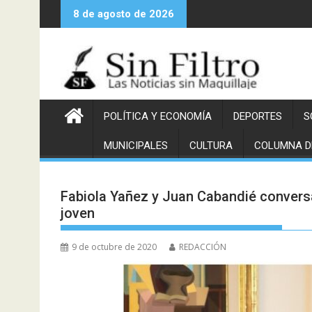
Saltar
8 de agosto de 2026
al
contenido
POLÍTICA Y ECONOMÍA
DEPORTES
S
MUNICIPALES
CULTURA
COLUMNA D
Fabiola Yañez y Juan Cabandié convers
joven
9 de octubre de 2020
REDACCIÓN