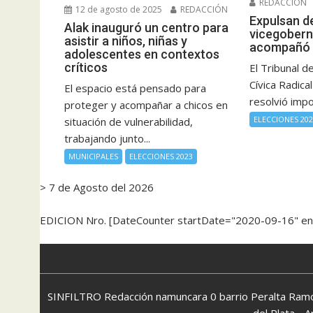
REDACCIÓN
12 de agosto de 2025
REDACCIÓN
Expulsan de
Alak inauguró un centro para
vicegobern
asistir a niños, niñas y
acompañó 
adolescentes en contextos
críticos
El Tribunal d
Cívica Radic
El espacio está pensado para
resolvió impo
proteger y acompañar a chicos en
ELECCIONES 20
situación de vulnerabilidad,
trabajando junto...
MUNICIPALES
ELECCIONES 2023
> 7 de Agosto del 2026
EDICION Nro. [DateCounter startDate="2020-09-16" e
SINFILTRO Redacción namuncara 0 barrio Peralta Ramos