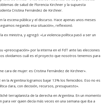
oblemas de salud de Florencia Kirchner y la supuesta
sidenta Cristina Fernández de Kirchner.
 en la escena pública y el discurso. Hace apenas unos meses
 seguimos negando esa situación», reflexionó.
la ex ministra, y agregó: «La violencia política pasó a ser un
u «preocupación» por la interna en el FdT ante las elecciones
a nos olvidamos cuál es el proyecto que nosotros tenemos para
ne cara de mujer: es Cristina Fernández de Kirchner».
z en la Argentina logramos bajar 13% los femicidios. Eso no es
ítica clara, con decisión, recursos, presupuesto».
 cliché terraplanista de la derecha en Argentina. En un momento
ían para ver quien decía más veces en una semana que iba a