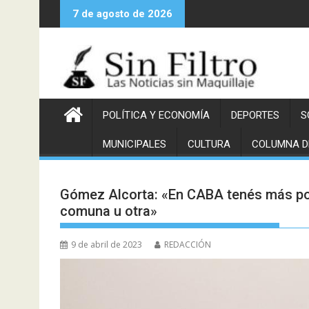
Saltar
7 de agosto de 2026
al
contenido
POLÍTICA Y ECONOMÍA
DEPORTES
S
MUNICIPALES
CULTURA
COLUMNA D
Gómez Alcorta: «En CABA tenés más posi
comuna u otra»
9 de abril de 2023
REDACCIÓN