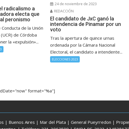
24 de noviembre de 2023
l radicalismo a
REDACCIÓN
adora electa que
El candidato de JxC ganó la
al peronismo
intendencia de Pinamar por un
e Conducta de la Unión
voto
al (UCR) de Córdoba
Tras la apertura de quince urnas
ner la «expulsión»...
ordenada por la Cámara Nacional
23
Electoral, el candidato a intendente...
ELECCIONES 2023
ndDate="now" format="%a"]
 | Buenos Aires | Mar del Plata | General Pueyrredon | Propiet