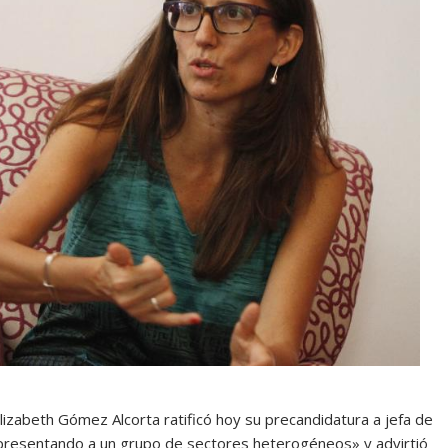
lizabeth Gómez Alcorta ratificó hoy su precandidatura a jefa de
presentando a un grupo de sectores heterogéneos» y advirtió