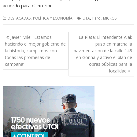
acuerdo para el interior.
,
,
,
DESTACADAS
POLÍTICA Y ECONOMÍA
UTA
Paro
MICROS
Navegación
Javier Milei: ‘Estamos
La Plata: El intendente Alak
de
haciendo el mejor gobierno de
puso en marcha la
entradas
la historia, cumplimos con
pavimentación de la calle 148
todas las promesas de
en Gorina y activó el plan de
campaña’
obras públicas para la
localidad