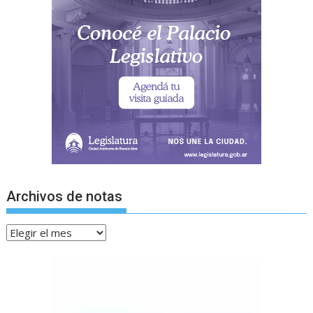
Archivos de notas
Archivos
de
notas