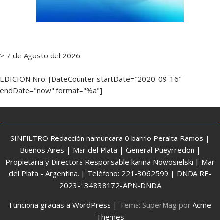
> 7 de Agosto del 2026
EDICION Nro. [DateCounter startDate="2020-09-16"
endDate="now" format="%a"]
SINFILTRO Redacción namuncara 0 barrio Peralta Ramos |
Buenos Aires | Mar del Plata | General Pueyrredon |
Propietaria y Directora Responsable karina Nowosielski | Mar
del Plata - Argentina. | Teléfono: 221-3062599 | DNDA RE-
2023-134838172-APN-DNDA
Funciona gracias a WordPress
|
Tema: SuperMag por
Acme
Themes