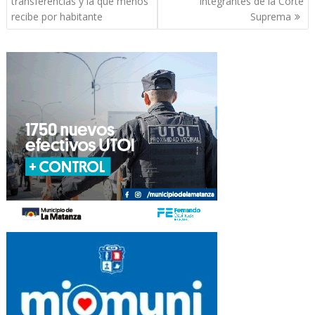
entradas
transferencias y la que menos
integrantes de la Corte
recibe por habitante
Suprema