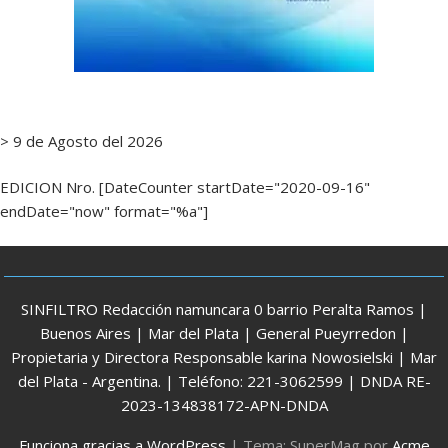
> 9 de Agosto del 2026
EDICION Nro. [DateCounter startDate="2020-09-16"
endDate="now" format="%a"]
SINFILTRO Redacción namuncara 0 barrio Peralta Ramos |
Buenos Aires | Mar del Plata | General Pueyrredon |
Propietaria y Directora Responsable karina Nowosielski | Mar
del Plata - Argentina. | Teléfono: 221-3062599 | DNDA RE-
2023-134838172-APN-DNDA
Funciona gracias a WordPress
|
Tema: SuperMag por
Acme