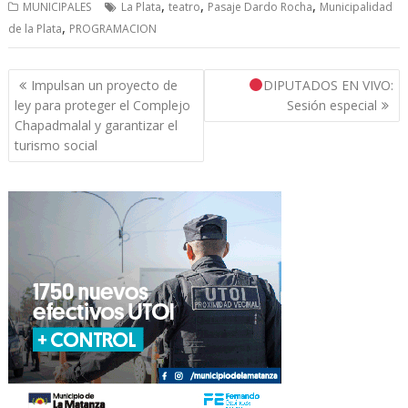
,
,
,
MUNICIPALES
La Plata
teatro
Pasaje Dardo Rocha
Municipalidad
,
de la Plata
PROGRAMACION
Navegación
Impulsan un proyecto de
DIPUTADOS EN VIVO:
de
ley para proteger el Complejo
Sesión especial
entradas
Chapadmalal y garantizar el
turismo social