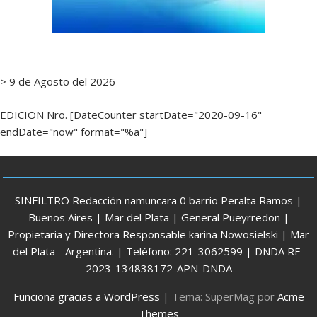
> 9 de Agosto del 2026
EDICION Nro. [DateCounter startDate="2020-09-16"
endDate="now" format="%a"]
SINFILTRO Redacción namuncara 0 barrio Peralta Ramos |
Buenos Aires | Mar del Plata | General Pueyrredon |
Propietaria y Directora Responsable karina Nowosielski | Mar
del Plata - Argentina. | Teléfono: 221-3062599 | DNDA RE-
2023-134838172-APN-DNDA
Funciona gracias a WordPress
|
Tema: SuperMag por
Acme
Themes