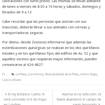
castraciones con turno previo. Las mismas se llevan adelante
de lunes a viernes de 8:30 a 16 horas y sábados, domingos y
feriados de 9 a 13.
Cabe recordar que las personas que asistan con sus
mascotas, deberán llevar a sus animales con correas y
transportadoras seguras.
Por último, desde Zoonosis informaron que además las
esterilizaciones quirúrgicas se realizan en los dos quirófanos
móviles y en los quirófanos fijos del edificio de Av. 52 y que
aquellos vecinos que requieran mayor información, pueden
comunicarse al 424-4827.
,
,
,
,
...
La Plata
Los Hornos
Municipalidad de la Plata
Arturo Segui
Casco Urbano
Navegación
El rey británico Carlos III
Alarma en la Selección: Di
de
será coronado el 6 de mayo
María abandonó el campo de
en Londres
juego lesionado