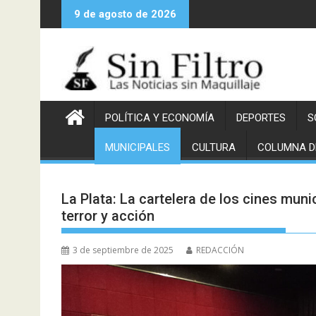
Saltar
9 de agosto de 2026
al
contenido
POLÍTICA Y ECONOMÍA
DEPORTES
S
MUNICIPALES
CULTURA
COLUMNA D
La Plata: La cartelera de los cines muni
terror y acción
3 de septiembre de 2025
REDACCIÓN