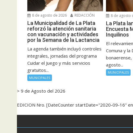
8 de agosto de 2026
REDACCIÓN
8 de agosto 
La Municipalidad de La Plata
La Plata la
reforzó la atención sanitaria
Encuesta M
con vacunación y actividades
Inquilinos
por la Semana de la Lactancia
El relevamien
La agenda también incluyó controles
Comuna y la 
integrales, jornadas del programa
bonaerense, 
Cuidar el Juego y más servicios
agosto...
gratuitos...
MUNICIPALES
MUNICIPALES
> 9 de Agosto del 2026
EDICION Nro. [DateCounter startDate="2020-09-16" e