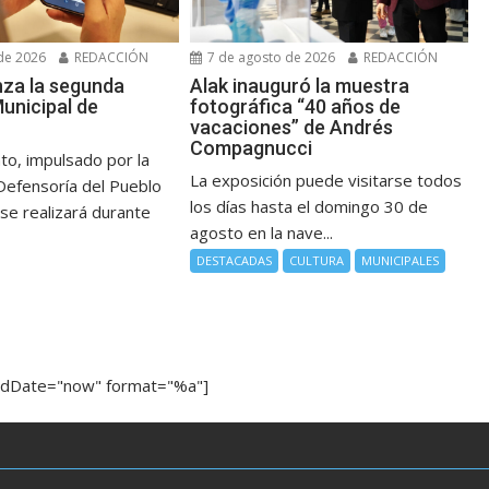
de 2026
REDACCIÓN
7 de agosto de 2026
REDACCIÓN
nza la segunda
Alak inauguró la muestra
unicipal de
fotográfica “40 años de
vacaciones” de Andrés
Compagnucci
to, impulsado por la
La exposición puede visitarse todos
Defensoría del Pueblo
los días hasta el domingo 30 de
se realizará durante
agosto en la nave...
DESTACADAS
CULTURA
MUNICIPALES
ndDate="now" format="%a"]