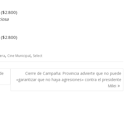
($2.800)
ciosa
($2.800)
,
,
lera
Cine Municipal
Select
de
Cierre de Campaña: Provincia advierte que no puede
«garantizar que no haya agresiones» contra el presidente
Milei