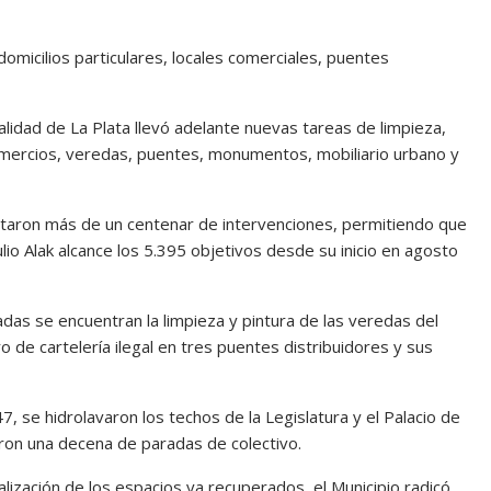
e domicilios particulares, locales comerciales, puentes
alidad de La Plata llevó adelante nuevas tareas de limpieza,
comercios, veredas, puentes, monumentos, mobiliario urbano y
ncretaron más de un centenar de intervenciones, permitiendo que
Julio Alak alcance los 5.395 objetivos desde su inicio en agosto
das se encuentran la limpieza y pintura de las veredas del
iro de cartelería ilegal en tres puentes distribuidores y sus
 se hidrolavaron los techos de la Legislatura y el Palacio de
naron una decena de paradas de colectivo.
alización de los espacios ya recuperados, el Municipio radicó