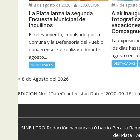
8 de agosto de 2026
REDACCIÓN
7 de agosto 
La Plata lanza la segunda
Alak inaug
Encuesta Municipal de
fotográfic
Inquilinos
vacaciones
Compagnu
El relevamiento, impulsado por la
La exposició
Comuna y la Defensoría del Pueblo
los días has
bonaerense, se realizará durante
agosto en la 
agosto...
DESTACADAS
MUNICIPALES
> 8 de Agosto del 2026
EDICION Nro. [DateCounter startDate="2020-09-16" e
SINFILTRO Redacción namuncara 0 barrio Peralta Ramos
del Plata -