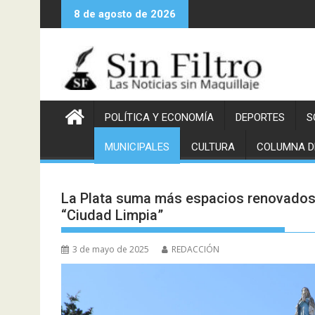
Saltar
8 de agosto de 2026
al
contenido
POLÍTICA Y ECONOMÍA
DEPORTES
S
MUNICIPALES
CULTURA
COLUMNA D
La Plata suma más espacios renovados c
“Ciudad Limpia”
3 de mayo de 2025
REDACCIÓN