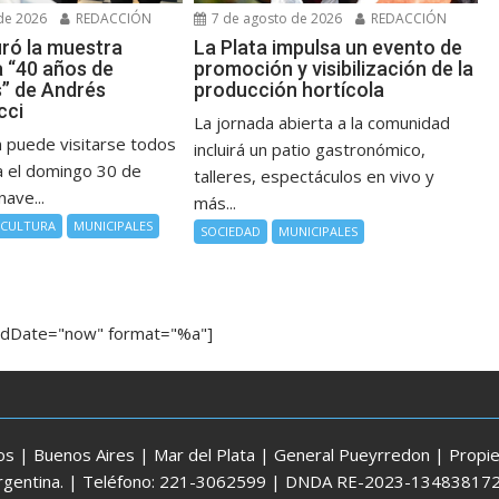
de 2026
REDACCIÓN
7 de agosto de 2026
REDACCIÓN
uró la muestra
La Plata impulsa un evento de
a “40 años de
promoción y visibilización de la
” de Andrés
producción hortícola
cci
La jornada abierta a la comunidad
n puede visitarse todos
incluirá un patio gastronómico,
ta el domingo 30 de
talleres, espectáculos en vivo y
nave...
más...
CULTURA
MUNICIPALES
SOCIEDAD
MUNICIPALES
ndDate="now" format="%a"]
 | Buenos Aires | Mar del Plata | General Pueyrredon | Propiet
 Argentina. | Teléfono: 221-3062599 | DNDA RE-2023-134838