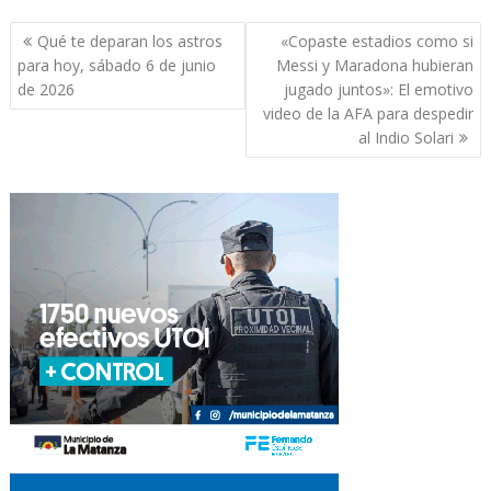
Navegación
Qué te deparan los astros
«Copaste estadios como si
de
para hoy, sábado 6 de junio
Messi y Maradona hubieran
entradas
de 2026
jugado juntos»: El emotivo
video de la AFA para despedir
al Indio Solari