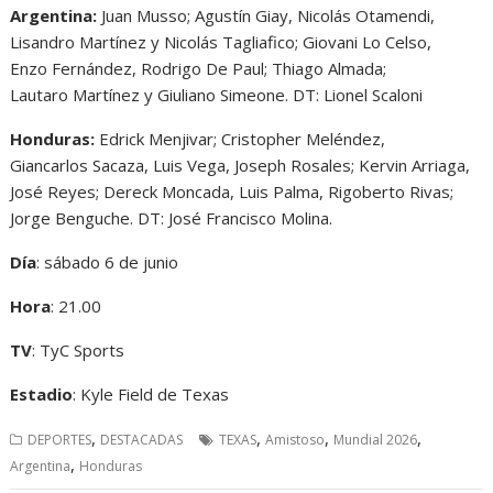
Argentina:
Juan Musso; Agustín Giay, Nicolás Otamendi,
Lisandro Martínez y Nicolás Tagliafico; Giovani Lo Celso,
Enzo Fernández, Rodrigo De Paul; Thiago Almada;
Lautaro Martínez y Giuliano Simeone. DT: Lionel Scaloni
Honduras:
Edrick Menjivar; Cristopher Meléndez,
Giancarlos Sacaza, Luis Vega, Joseph Rosales; Kervin Arriaga,
José Reyes; Dereck Moncada, Luis Palma, Rigoberto Rivas;
Jorge Benguche. DT: José Francisco Molina.
Día
: sábado 6 de junio
Hora
: 21.00
TV
: TyC Sports
Estadio
: Kyle Field de Texas
,
,
,
,
DEPORTES
DESTACADAS
TEXAS
Amistoso
Mundial 2026
,
Argentina
Honduras