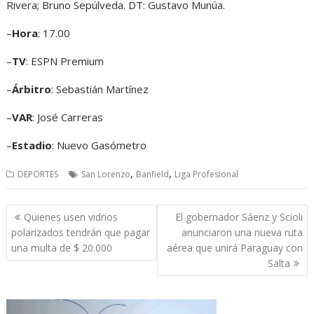
Rivera; Bruno Sepúlveda. DT: Gustavo Munúa.
–
Hora
: 17.00
–
TV
: ESPN Premium
–
Árbitro
: Sebastián Martínez
–
VAR
: José Carreras
–
Estadio
: Nuevo Gasómetro
,
,
DEPORTES
San Lorenzo
Banfield
Liga Profesional
Navegación
Quienes usen vidrios
El gobernador Sáenz y Scioli
de
polarizados tendrán que pagar
anunciaron una nueva ruta
entradas
una multa de $ 20.000
aérea que unirá Paraguay con
Salta