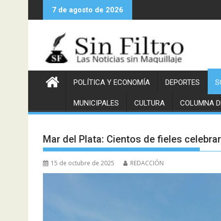
Saltar
7 de agosto de 2026
al
contenido
POLÍTICA Y ECONOMÍA
DEPORTES
S
MUNICIPALES
CULTURA
COLUMNA D
Mar del Plata: Cientos de fieles celebra
15 de octubre de 2025
REDACCIÓN